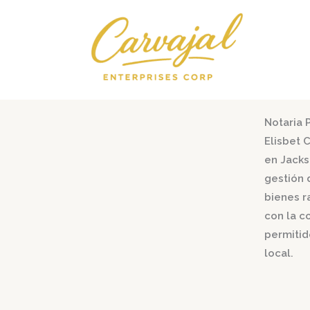
Ir
al
contenido
Notaria 
Elisbet 
en Jacks
gestión 
bienes r
con la c
permitid
local.