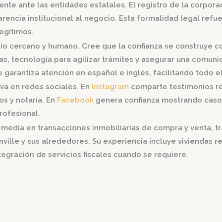
ente ante las entidades estatales. El registro de la corpor
arencia institucional al negocio. Esta formalidad legal refu
legítimos.
icio cercano y humano. Cree que la confianza se construye c
as, tecnología para agilizar trámites y asegurar una comunic
garantiza atención en español e inglés, facilitando todo el 
iva en redes sociales. En
Instagram
comparte testimonios re
s y notaría. En
Facebook
genera confianza mostrando casos
profesional.
jal media en transacciones inmobiliarias de compra y venta,
ille y sus alrededores. Su experiencia incluye viviendas re
tegración de servicios fiscales cuando se requiere.