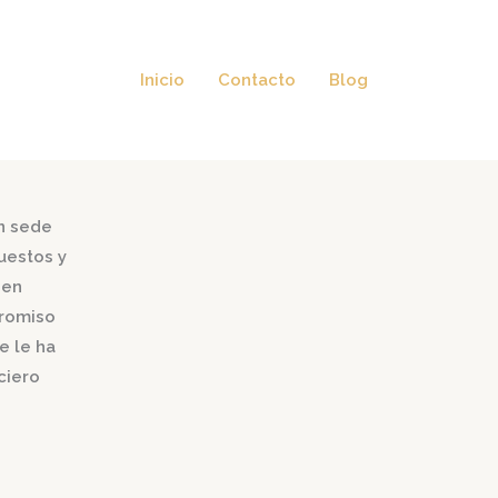
Inicio
Contacto
Blog
on sede
uestos y
 en
promiso
e le ha
ciero