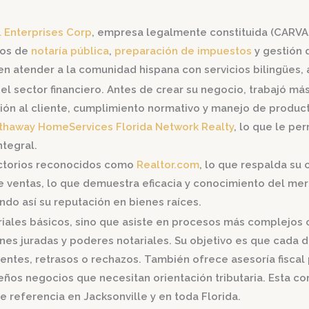
l Enterprises Corp
, empresa legalmente constituida (CARVA
ios de
notaría pública
,
preparación de impuestos
y gestión 
n atender a la comunidad hispana con servicios bilingües, 
en el sector financiero. Antes de crear su negocio, trabajó 
ón al cliente, cumplimiento normativo y manejo de producto
thaway HomeServices Florida Network Realty
, lo que le p
ntegral.
rectorios reconocidos como
Realtor.com
, lo que respalda su
 de ventas, lo que demuestra eficacia y conocimiento del me
ndo así su reputación en bienes raíces.
tariales básicos, sino que asiste en procesos más complejos
ciones juradas y poderes notariales. Su objetivo es que cad
uentes, retrasos o rechazos. También ofrece asesoría fiscal
ños negocios que necesitan orientación tributaria. Esta com
e referencia en Jacksonville y en toda Florida.