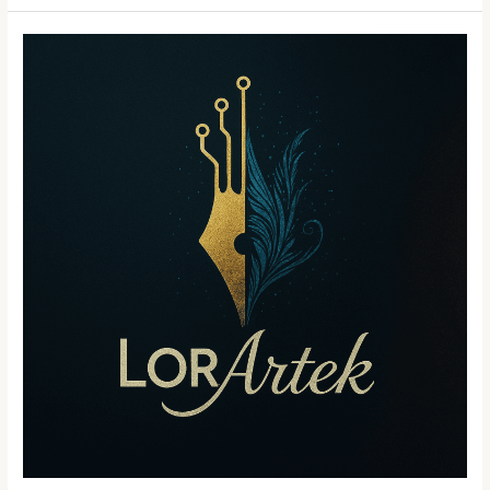
Homes
Realty
Lorartek
and
LLC
Mtg
LLC