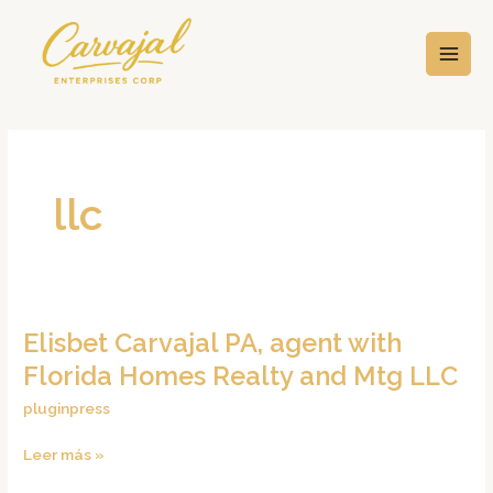
Ir
MAI
al
MEN
contenido
llc
Elisbet Carvajal PA, agent with
Elisbet
Carvajal
Florida Homes Realty and Mtg LLC
PA,
pluginpress
agent
with
Leer más »
Florida