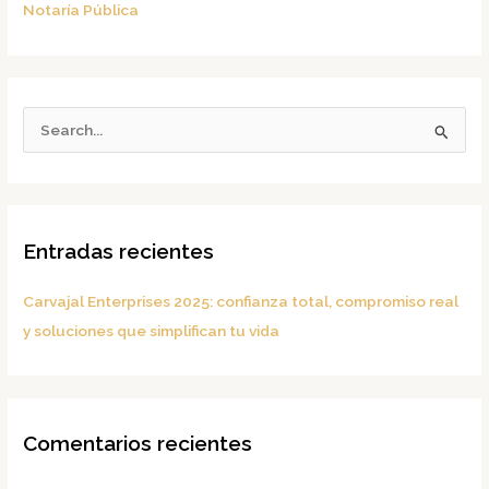
Notaría Pública
B
u
s
c
Entradas recientes
a
r
Carvajal Enterprises 2025: confianza total, compromiso real
p
y soluciones que simplifican tu vida
o
r
:
Comentarios recientes